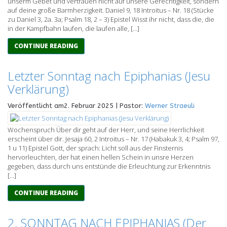
unserm Gebet und vertrauen nicht auf unsere Gerechtigkeit, sondern
auf deine große Barmherzigkeit. Daniel 9, 18 Introitus – Nr. 18 (Stücke
zu Daniel 3, 2a. 3a; Psalm 18, 2 – 3) Epistel Wisst ihr nicht, dass die, die
in der Kampfbahn laufen, die laufen alle, […]
CONTINUE READING
Letzter Sonntag nach Epiphanias (Jesu
Verklärung)
Veröffentlicht am2. Februar 2025 | Pastor:
Werner Straeuli
Wochenspruch Über dir geht auf der Herr, und seine Herrlichkeit
erscheint über dir. Jesaja 60, 2 Introitus – Nr. 17 (Habakuk 3, 4; Psalm 97,
1 u 11) Epistel Gott, der sprach: Licht soll aus der Finsternis
hervorleuchten, der hat einen hellen Schein in unsre Herzen
gegeben, dass durch uns entstünde die Erleuchtung zur Erkenntnis
[…]
CONTINUE READING
2. SONNTAG NACH EPIPHANIAS (Der