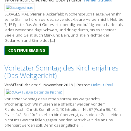
Veröffentlicht am4. Februar 2024 | Pastor:
Werner Straeuli
SEXAGESIMAE (Viererlei Ackerfeld) Wochenspruch Heute, wenn ihr
seine Stimme hören werdet, so verstockt eure Herzen nicht. Hebräer
3, 15 Epistel Das Wort Gottes ist lebendig und kräftig und schärfer als
jedes zweischneidige Schwert, und dringt durch, bis es scheidet
Seele und Geist, auch Mark und Bein, und ist ein Richter der
Gedanken und Sinne des […]
CONTINUE READING
Vorletzter Sonntag des Kirchenjahres
(Das Weltgericht)
Veröffentlicht am19. November 2023 | Pastor:
Helmut Paul
Vorletzter Sonntag des Kirchenjahres (Das Weltgericht)
Wochenspruch Wir müssen alle offenbar werden vor dem
Richterstuhl Christi. Korinther 5, 10 Introitus – Nr. 67 (Psalm 96, 13;
Psalm 143, 8 u 10) Epistel Ich bin überzeugt, dass dieser Zeit Leiden
nicht ins Gewicht fallen gegenüber der Herrlichkeit, die an uns
offenbart werden soll. Denn das ängstliche […]