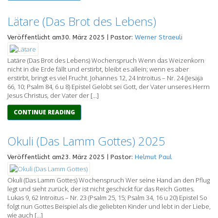
Lätare (Das Brot des Lebens)
Veröffentlicht am30. März 2025 | Pastor:
Werner Straeuli
Latäre (Das Brot des Lebens) Wochenspruch Wenn das Weizenkorn
nicht in die Erde fällt und erstirbt, bleibt es allein; wenn es aber
erstirbt, bringt es viel Frucht. Johannes 12, 24 Introitus – Nr. 24 (Jesaja
66, 10; Psalm 84, 6 u 8) Epistel Gelobt sei Gott, der Vater unseres Herrn
Jesus Christus, der Vater der […]
CONTINUE READING
Okuli (Das Lamm Gottes) 2025
Veröffentlicht am23. März 2025 | Pastor:
Helmut Paul
Okuli (Das Lamm Gottes) Wochenspruch Wer seine Hand an den Pflug
legt und sieht zurück, der ist nicht geschickt für das Reich Gottes.
Lukas 9, 62 Introitus – Nr. 23 (Psalm 25, 15; Psalm 34, 16 u 20) Epistel So
folgt nun Gottes Beispiel als die geliebten Kinder und lebt in der Liebe,
wie auch […]