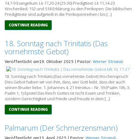
14,7-9 Evangelium: Lk 17,20-24 (25-30) Predigttext: Lk 11,14-23
Wochenlied: 152 und 518 Erklärung zu den Perikopen: Die biblischen
Predigttexte sind aufgeteilt in die Perikopenreihen I bis […]
CONTINUE READING
18. Sonntag nach Trinitatis (Das
vornehmste Gebot)
Veröffentlicht am19. Oktober 2025 | Pastor:
Werner Straeuli
18. Sonntag nach Trinitatis (Das vornehmste Gebot) Wochenspruch
Dies Gebot haben wir von ihm, dass, wer Gott liebt, dass der auch
seinen Bruder liebe. 1. Johannes 4, 21 Introitus – Nr. 59 (Psalm 106, 3;
Psalm 1, 1) Epistel Das Reich Gottes ist nicht Essen und Trinken,
sondern Gerechtigkeit und Friede und Freude in dem […]
CONTINUE READING
Palmarum (Der Schmerzensmann)
Veröffentlicht am13. April 2025 | Pastor:
Werner Straeuli