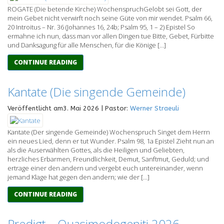
ROGATE (Die betende Kirche) WochenspruchGelobt sei Gott, der
mein Gebet nicht verwirft noch seine Güte von mir wendet. Psalm 66,
20 Introitus – Nr. 36 (Johannes 16, 24b; Psalm 95, 1 – 2) Epistel So
ermahne ich nun, dass man vor allen Dingen tue Bitte, Gebet, Fürbitte
und Danksagung für alle Menschen, für die Könige […]
CONTINUE READING
Kantate (Die singende Gemeinde)
Veröffentlicht am3. Mai 2026 | Pastor:
Werner Straeuli
Kantate (Der singende Gemeinde) Wochenspruch Singet dem Herrn
ein neues Lied, denn er tut Wunder. Psalm 98, 1a Epistel Zieht nun an
als die Auserwählten Gottes, als die Heiligen und Geliebten,
herzliches Erbarmen, Freundlichkeit, Demut, Sanftmut, Geduld; und
ertrage einer den andern und vergebt euch untereinander, wenn
jemand Klage hat gegen den andern; wie der […]
CONTINUE READING
Predigt – Quasimodogeniti 2026