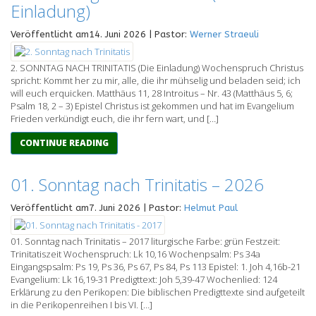
Einladung)
Veröffentlicht am14. Juni 2026 | Pastor:
Werner Straeuli
2. SONNTAG NACH TRINITATIS (Die Einladung) Wochenspruch Christus
spricht: Kommt her zu mir, alle, die ihr mühselig und beladen seid; ich
will euch erquicken. Matthäus 11, 28 Introitus – Nr. 43 (Matthäus 5, 6;
Psalm 18, 2 – 3) Epistel Christus ist gekommen und hat im Evangelium
Frieden verkündigt euch, die ihr fern wart, und […]
CONTINUE READING
01. Sonntag nach Trinitatis – 2026
Veröffentlicht am7. Juni 2026 | Pastor:
Helmut Paul
01. Sonntag nach Trinitatis – 2017 liturgische Farbe: grün Festzeit:
Trinitatiszeit Wochenspruch: Lk 10,16 Wochenpsalm: Ps 34a
Eingangspsalm: Ps 19, Ps 36, Ps 67, Ps 84, Ps 113 Epistel: 1. Joh 4,16b-21
Evangelium: Lk 16,19-31 Predigttext: Joh 5,39-47 Wochenlied: 124
Erklärung zu den Perikopen: Die biblischen Predigttexte sind aufgeteilt
in die Perikopenreihen I bis VI. […]