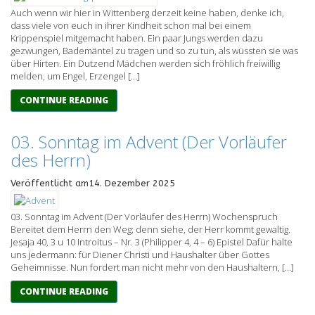
Auch wenn wir hier in Wittenberg derzeit keine haben, denke ich,
dass viele von euch in ihrer Kindheit schon mal bei einem
Krippenspiel mitgemacht haben. Ein paar Jungs werden dazu
gezwungen, Bademäntel zu tragen und so zu tun, als wüssten sie was
über Hirten. Ein Dutzend Mädchen werden sich fröhlich freiwillig
melden, um Engel, Erzengel […]
CONTINUE READING
03. Sonntag im Advent (Der Vorläufer
des Herrn)
Veröffentlicht am14. Dezember 2025
03. Sonntag im Advent (Der Vorläufer des Herrn) Wochenspruch
Bereitet dem Herrn den Weg; denn siehe, der Herr kommt gewaltig.
Jesaja 40, 3 u 10 Introitus – Nr. 3 (Philipper 4, 4 – 6) Epistel Dafür halte
uns jedermann: für Diener Christi und Haushalter über Gottes
Geheimnisse. Nun fordert man nicht mehr von den Haushaltern, […]
CONTINUE READING