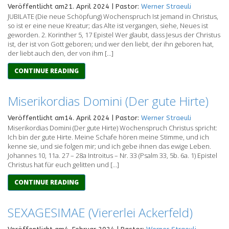
Veröffentlicht am21. April 2024 | Pastor:
Werner Straeuli
JUBILATE (Die neue Schöpfung) Wochenspruch Ist jemand in Christus,
so ist er eine neue Kreatur; das Alte ist vergangen, siehe, Neues ist
geworden. 2. Korinther 5, 17 Epistel Wer glaubt, dass Jesus der Christus
ist, der ist von Gott geboren; und wer den liebt, der ihn geboren hat,
der liebt auch den, der von ihm […]
CONTINUE READING
Miserikordias Domini (Der gute Hirte)
Veröffentlicht am14. April 2024 | Pastor:
Werner Straeuli
Miserikordias Domini (Der gute Hirte) Wochenspruch Christus spricht:
Ich bin der gute Hirte. Meine Schafe hören meine Stimme, und ich
kenne sie, und sie folgen mir; und ich gebe ihnen das ewige Leben.
Johannes 10, 11a. 27 – 28a Introitus – Nr. 33 (Psalm 33, 5b. 6a. 1) Epistel
Christus hat für euch gelitten und […]
CONTINUE READING
SEXAGESIMAE (Viererlei Ackerfeld)