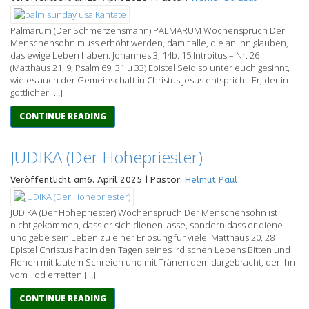
Palmarum (Der Schmerzensmann) PALMARUM Wochenspruch Der
Menschensohn muss erhöht werden, damit alle, die an ihn glauben,
das ewige Leben haben. Johannes 3, 14b. 15 Introitus – Nr. 26
(Matthäus 21, 9; Psalm 69, 31 u 33) Epistel Seid so unter euch gesinnt,
wie es auch der Gemeinschaft in Christus Jesus entspricht: Er, der in
göttlicher […]
CONTINUE READING
JUDIKA (Der Hohepriester)
Veröffentlicht am6. April 2025 | Pastor:
Helmut Paul
JUDIKA (Der Hohepriester) Wochenspruch Der Menschensohn ist
nicht gekommen, dass er sich dienen lasse, sondern dass er diene
und gebe sein Leben zu einer Erlösung für viele. Matthäus 20, 28
Epistel Christus hat in den Tagen seines irdischen Lebens Bitten und
Flehen mit lautem Schreien und mit Tränen dem dargebracht, der ihn
vom Tod erretten […]
CONTINUE READING