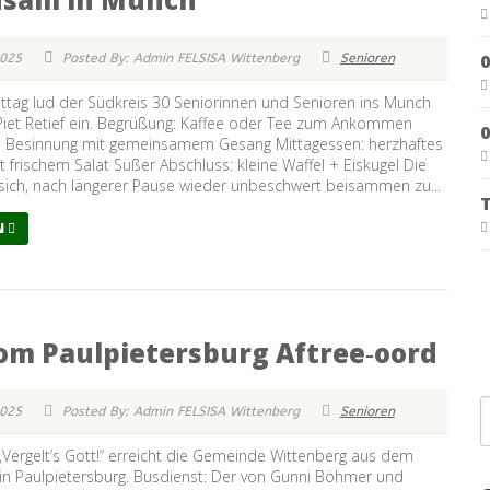
0
2025
Posted By: Admin FELSISA Wittenberg
Senioren
ttag lud der Südkreis 30 Seniorinnen und Senioren ins Munch
Piet Retief ein. Begrüßung: Kaffee oder Tee zum Ankommen
0
e Besinnung mit gemeinsamem Gesang Mittagessen: herzhaftes
t frischem Salat Süßer Abschluss: kleine Waffel + Eiskugel Die
sich, nach längerer Pause wieder unbeschwert beisammen zu...
T
N
om Paulpietersburg Aftree‑oord
2025
Posted By: Admin FELSISA Wittenberg
Senioren
 „Vergelt’s Gott!“ erreicht die Gemeinde Wittenberg aus dem
in Paulpietersburg. Busdienst: Der von Gunni Böhmer und