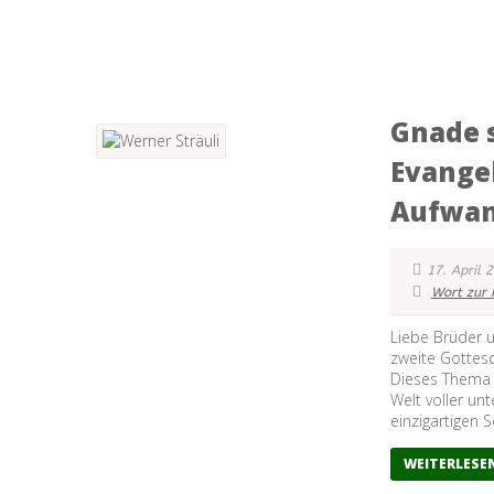
Gnade 
Evange
Aufwan
17. April 
Wort zur 
Liebe Brüder u
zweite Gottesd
Dieses Thema is
Welt voller un
einzigartigen S
WEITERLESE