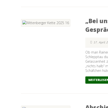
„Bei un
Gesprä
17. April 
Ob man Rainer 
Schlepptau dur
Gelassenheit z
„nichts halb“ 
Schäfchen hütet
WEITERLESE
Abschi