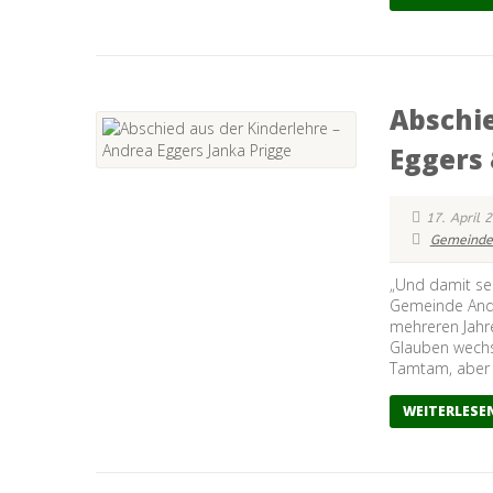
Abschie
Eggers 
17. April 
Gemeinde
„Und damit seid
Gemeinde Andr
mehreren Jahre
Glauben wechse
Tamtam, aber e
WEITERLESE