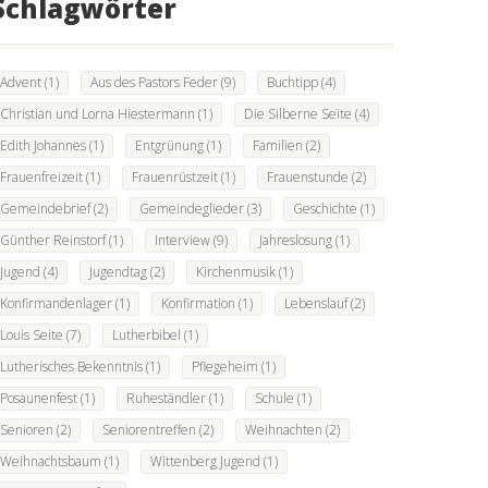
Schlagwörter
Advent
(1)
Aus des Pastors Feder
(9)
Buchtipp
(4)
Christian und Lorna Hiestermann
(1)
Die Silberne Seite
(4)
Edith Johannes
(1)
Entgrünung
(1)
Familien
(2)
Frauenfreizeit
(1)
Frauenrüstzeit
(1)
Frauenstunde
(2)
Gemeindebrief
(2)
Gemeindeglieder
(3)
Geschichte
(1)
Günther Reinstorf
(1)
Interview
(9)
Jahreslosung
(1)
Jugend
(4)
Jugendtag
(2)
Kirchenmusik
(1)
Konfirmandenlager
(1)
Konfirmation
(1)
Lebenslauf
(2)
Louis Seite
(7)
Lutherbibel
(1)
Lutherisches Bekenntnis
(1)
Pflegeheim
(1)
Posaunenfest
(1)
Ruheständler
(1)
Schule
(1)
Senioren
(2)
Seniorentreffen
(2)
Weihnachten
(2)
Weihnachtsbaum
(1)
Wittenberg Jugend
(1)