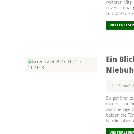
weiteren Mitgl
unverzichtbar 
zu Gottesdiens
WEITERLESE
Ein Bli
Niebuh
17. April 
Sie gehören zu
man oft nur ihr
warmherzige G
beiden die Tür
Familienabente
WEITERLESE