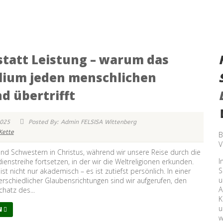
statt Leistung – warum das
lium jeden menschlichen
d übertrifft
2025
Posted By: Admin FELSISA Wittenberg
Kette
B
V
nd Schwestern in Christus, während wir unsere Reise durch die
I
ienstreihe fortsetzen, in der wir die Weltreligionen erkunden.
S
t nicht nur akademisch – es ist zutiefst persönlich. In einer
u
terschiedlicher Glaubensrichtungen sind wir aufgerufen, den
A
chatz des...
K
u
N
w