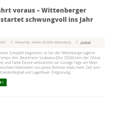
ahrt voraus – Wittenberger
startet schwungvoll ins Jahr
2025
Posted By: Admin FELSISA Wittenberg
Jugend
eue Schuljahr begonnen, ist bei der Wittenberger Jugend
Tempo drin. Beachreise Sodwana (Dez 2024)Unter der Obhut
né und Tante Desiré verbrachten wir sonnige Tage am Meer.
ekochten Mahlzeiten von Janine Böhmer blieb mehr Zeit zum
rand­volleyball und Lagerfeuer. Entgrünung...
N