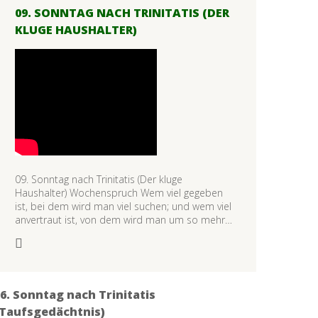
09. SONNTAG NACH TRINITATIS (DER
KLUGE HAUSHALTER)
09. Sonntag nach Trinitatis (Der kluge
Haushalter) Wochenspruch Wem viel gegeben
ist, bei dem wird man viel suchen; und wem viel
anvertraut ist, von dem wird man um so mehr…
6. Sonntag nach Trinitatis
(Taufsgedächtnis)