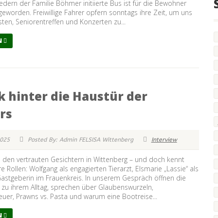
iedern der Familie Böhmer initiierte Bus ist für die Bewohner
geworden. Freiwillige Fahrer opfern sonntags ihre Zeit, um uns
ten, Seniorentreffen und Konzerten zu...
N
ck hinter die Haustür der
rs
2025
Posted By: Admin FELSISA Wittenberg
Interview
 den vertrauten Gesichtern in Wittenberg – und doch kennt
e Rollen: Wolfgang als engagierten Tierarzt, Elsmarie „Lassie“ als
astgeberin im Frauenkreis. In unserem Gespräch öffnen die
 zu ihrem Alltag, sprechen über Glaubenswurzeln,
uer, Prawns vs. Pasta und warum eine Bootreise...
N