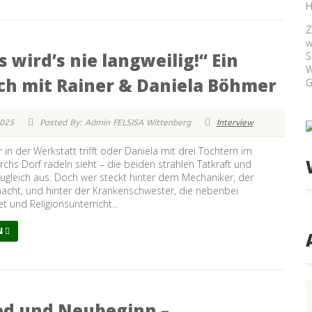
H
Z
w
s wird’s nie langweilig!“ Ein
S
W
ch mit Rainer & Daniela Böhmer
G
2025
Posted By: Admin FELSISA Wittenberg
Interview
in der Werkstatt trifft oder Daniela mit drei Töchtern im
chs Dorf radeln sieht – die beiden strahlen Tatkraft und
ugleich aus. Doch wer steckt hinter dem Mechaniker, der
macht, und hinter der Krankenschwester, die nebenbei
 und Religionsunterricht...
N
ed und Neubeginn –