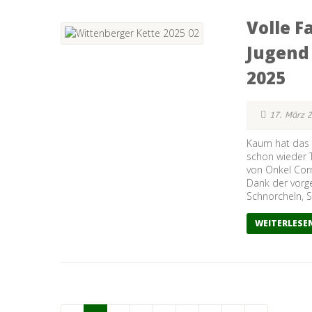
Volle F
Jugend 
2025
17. März 
Kaum hat das n
schon wieder 
von Onkel Cor
Dank der vorg
Schnorcheln, St
WEITERLESE