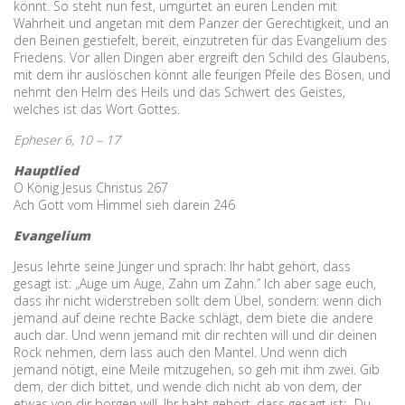
könnt. So steht nun fest, umgürtet an euren Lenden mit
Wahrheit und angetan mit dem Panzer der Gerechtigkeit, und an
den Beinen gestiefelt, bereit, einzutreten für das Evangelium des
Friedens. Vor allen Dingen aber ergreift den Schild des Glaubens,
mit dem ihr auslöschen könnt alle feurigen Pfeile des Bösen, und
nehmt den Helm des Heils und das Schwert des Geistes,
welches ist das Wort Gottes.
Epheser 6, 10 – 17
Hauptlied
O König Jesus Christus 267
Ach Gott vom Himmel sieh darein 246
Evangelium
Jesus lehrte seine Jünger und sprach: Ihr habt gehört, dass
gesagt ist: „Auge um Auge, Zahn um Zahn.” Ich aber sage euch,
dass ihr nicht widerstreben sollt dem Übel, sondern: wenn dich
jemand auf deine rechte Backe schlägt, dem biete die andere
auch dar. Und wenn jemand mit dir rechten will und dir deinen
Rock nehmen, dem lass auch den Mantel. Und wenn dich
jemand nötigt, eine Meile mitzugehen, so geh mit ihm zwei. Gib
dem, der dich bittet, und wende dich nicht ab von dem, der
etwas von dir borgen will. Ihr habt gehört, dass gesagt ist: „Du