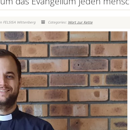
rum das Evangelium jeden mensch
n FELSISA Wittenberg
Categories:
Wort zur Kette