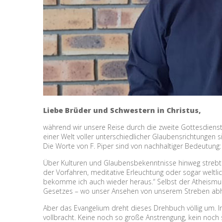
Liebe Brüder und Schwestern in Christus,
während wir unsere Reise durch die zweite Gottesdienstre
einer Welt voller unterschiedlicher Glaubensrichtungen 
Die Worte von F. Piper sind von nachhaltiger Bedeutung: 
Über Kulturen und Glaubensbekenntnisse hinweg strebt d
der Vorfahren, meditative Erleuchtung oder sogar weltlic
bekomme ich auch wieder heraus.“ Selbst der Atheismus
Gesetzes – wo unser Ansehen von unserem Streben abh
Aber das Evangelium dreht dieses Drehbuch völlig um. Im
vollbracht. Keine noch so große Anstrengung, kein noc