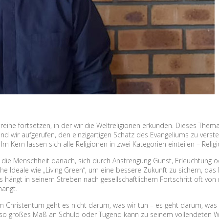
ihe fortsetzen, in der wir die Weltreligionen erkunden. Dieses Thema i
sind wir aufgerufen, den einzigartigen Schatz des Evangeliums zu ver
Im Kern lassen sich alle Religionen in zwei Kategorien einteilen – Rel
ie Menschheit danach, sich durch Anstrengung Gunst, Erleuchtung ode
he Ideale wie „Living Green“, um eine bessere Zukunft zu sichern, das 
 hängt in seinem Streben nach gesellschaftlichem Fortschritt oft vo
ängt.
 Christentum geht es nicht darum, was wir tun – es geht darum, was C
h so großes Maß an Schuld oder Tugend kann zu seinem vollendeten W