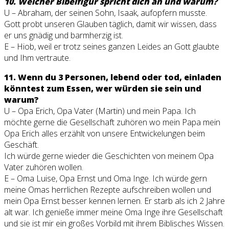
10. Welcher Bibelfigur spricht dich an und warum?
U – Abraham, der seinen Sohn, Isaak, aufopfern musste.
Gott probt unseren Glauben täglich, damit wir wissen, dass
er uns gnädig und barmherzig ist.
E – Hiob, weil er trotz seines ganzen Leides an Gott glaubte
und Ihm vertraute.
11. Wenn du 3 Personen, lebend oder tod, einladen
könntest zum Essen, wer würden sie sein und
warum?
U – Opa Erich, Opa Vater (Martin) und mein Papa. Ich
möchte gerne die Gesellschaft zuhören wo mein Papa mein
Opa Erich alles erzählt von unsere Entwickelungen beim
Geschäft.
Ich würde gerne wieder die Geschichten von meinem Opa
Vater zuhören wollen.
E – Oma Luise, Opa Ernst und Oma Inge. Ich würde gern
meine Omas herrlichen Rezepte aufschreiben wollen und
mein Opa Ernst besser kennen lernen. Er starb als ich 2 Jahre
alt war. Ich genieße immer meine Oma Inge ihre Gesellschaft
und sie ist mir ein großes Vorbild mit ihrem Biblisches Wissen.