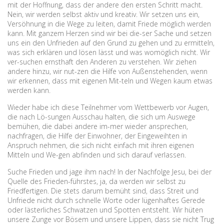
mit der Hoffnung, dass der andere den ersten Schritt macht.
Nein, wir werden selbst aktiv und kreativ. Wir setzen uns ein,
Versöhnung in die Wege zu leiten, damit Friede möglich werden
kann. Mit ganzem Herzen sind wir bei die-ser Sache und setzen
uns ein den Unfrieden auf den Grund zu gehen und zu ermitteln,
was sich erklären und lösen lässt und was womöglich nicht. Wir
ver-suchen ernsthaft den Anderen zu verstehen. Wir ziehen
andere hinzu, wir nut-zen die Hilfe von Außenstehenden, wenn
wir erkennen, dass mit eigenen Mit-teln und Wegen kaum etwas
werden kann.
Wieder habe ich diese Teilnehmer vom Wettbewerb vor Augen,
die nach Lö-sungen Ausschau halten, die sich um Auswege
bemühen, die dabei andere im-mer wieder ansprechen,
nachfragen, die Hilfe der Einwohner, der Eingeweihten in
Anspruch nehmen, die sich nicht einfach mit ihren eigenen
Mitteln und We-gen abfinden und sich darauf verlassen.
Suche Frieden und jage ihm nach! In der Nachfolge Jesu, bei der
Quelle des Frieden-führstes, ja, da werden wir selbst zu
Friedfertigen. Die stets darum bemüht sind, dass Streit und
Unfriede nicht durch schnelle Worte oder lügenhaftes Gerede
oder lästerliches Schwatzen und Spotten entsteht. Wir hüten
unsere Zunge vor Bösem und unsere Lippen, dass sie nicht Trug