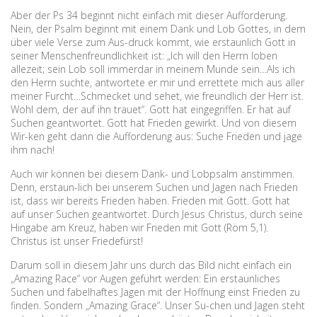
Aber der Ps 34 beginnt nicht einfach mit dieser Aufforderung.
Nein, der Psalm beginnt mit einem Dank und Lob Gottes, in dem
über viele Verse zum Aus-druck kommt, wie erstaunlich Gott in
seiner Menschenfreundlichkeit ist: „Ich will den Herrn loben
allezeit; sein Lob soll immerdar in meinem Munde sein…Als ich
den Herrn suchte, antwortete er mir und errettete mich aus aller
meiner Furcht…Schmecket und sehet, wie freundlich der Herr ist.
Wohl dem, der auf ihn trauet“. Gott hat eingegriffen. Er hat auf
Suchen geantwortet. Gott hat Frieden gewirkt. Und von diesem
Wir-ken geht dann die Aufforderung aus: Suche Frieden und jage
ihm nach!
Auch wir können bei diesem Dank- und Lobpsalm anstimmen.
Denn, erstaun-lich bei unserem Suchen und Jagen nach Frieden
ist, dass wir bereits Frieden haben. Frieden mit Gott. Gott hat
auf unser Suchen geantwortet. Durch Jesus Christus, durch seine
Hingabe am Kreuz, haben wir Frieden mit Gott (Röm 5,1).
Christus ist unser Friedefürst!
Darum soll in diesem Jahr uns durch das Bild nicht einfach ein
„Amazing Race“ vor Augen geführt werden: Ein erstaunliches
Suchen und fabelhaftes Jagen mit der Hoffnung einst Frieden zu
finden. Sondern „Amazing Grace“. Unser Su-chen und Jagen steht