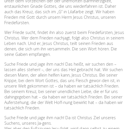
unter dem Vorzeichen der der unerhörten Barmherzigkeit,
erstaunlichen Gnade Gottes, die uns wiederfahren ist. Daher
auch das Kreuz, das sich im „G“ in Lilafarbe zeigt. Wir haben
Frieden mit Gott durch unsern Herrn Jesus Christus, unseren
Friedefürsten.
Wer Friede sucht, findet ihn also zuerst beim Friedefürsten, Jesus
Christus. Wer dem Frieden nachjagt, folgt also Christus in seinem
Leben nach. Und er, Jesus Christus, teilt seinen Frieden aus
denen, die sich um ihn versammeln. Die sein Wort hören. Die
seine Gaben empfangen.
Suche Friede und jage ihm nach! Das heißt, wir suchen den –
lassen alles stehen! –, der uns das Heil gebracht hat. Wir suchen
diesen Mann, der allein helfen kann, Jesus Christus. Bei seiner
Krippe, bei dem Wort Gottes, das uns Fleisch gewor-den ist, in
unsere Welt gekommen ist – da haben wir tatsächlich Frieden.
Bei seinem Kreuz, bei seiner unendlichen Liebe, die er für uns
dahingegeben hat – da haben wir tatsächlich Frieden. Bei seiner
Auferstehung, die der Welt Hoff-nung bewirkt hat – da haben wir
tatsächlich Frieden.
Suche Friede und jage ihm nach! Da ist Christus Ziel unseres
Suchens, unseres Ja-gens.
Wer aber den Fußspuren Jesu folgt, wird dann selbst zu einem,