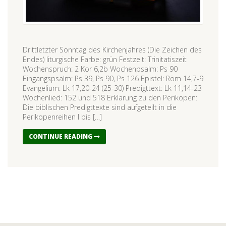
Drittletzter Sonntag des Kirchenjahres (Die Zeichen des
Endes) liturgische Farbe: grün Festzeit: Trinitatiszeit
Wochenspruch: 2 Kor 6,2b Wochenpsalm: Ps 90
Eingangspsalm: Ps 39, Ps 90, Ps 126 Epistel: Röm 14,7-9
Evangelium: Lk 17,20-24 (25-30) Predigttext: Lk 11,14-23
Wochenlied: 152 und 518 Erklärung zu den Perikopen:
Die biblischen Predigttexte sind aufgeteilt in die
Perikopenreihen I bis […]
CONTINUE READING