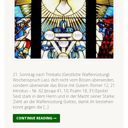
21. Sonntag nach Trinitatis (Geistliche Waffenrüstung)
Wochenspruch Lass dich nicht vom Bösen überwinden,
sondern überwinde das Böse mit Gutem. Römer 12, 21
Introitus – Nr. 62 (Jesaja 41, 10; Psalm 18, 31) Epistel
Seid stark in dem Herrn und in der Macht seiner Stärke.
Zieht an die Waffenrüstung Gottes, damit ihr bestehen
könnt gegen die […]
CONTINUE READING