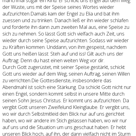
manchmal sogar ein Kind. Er schickt uns Engel auf dem Weg
der Wüste, uns mit der Speise seines Wortes wieder
aufzurichten.Damals kam der Engel zu Elia und bat ihm
zuessen und zu trinken. Danach ließ er ihn wieder schlafen
und forderte ihn dann zum zweiten Mal aus, eine Speise zu
sich zu nehmen. So lässt Gott sich vielfach auch Zeit, uns
wieder durch seine Speise aufzurichten. Sodass wir wieder
zu Kräften kommen. Unddann, von ihm gespeist, nachdem
Gott uns heißen lässt: Steh auf und iss! Gilt auch uns der
Auftrag: Denn du hast einen weiten Weg vor dir.
Durch Gott zugerüstet, mit seiner Speise gestärkt, schickt
Gott uns wieder auf dem Weg, seinen Auftrag, seinen Willen
zu verrichten.Die Gottesdienste, insbesondere das
Abendmahl ist solch eine Stärkung. Da schickt Gott nicht nur
einen Engel, sondern kommt selbst in unsere Mitte durch
seinen Sohn Jesus Christus. Er kommt uns aufzurichten. Da
vergibt Gott unseren Zweifelund Kleinglaube. Er vergibt uns,
wo wir durch Selbstmitleid den Blick nur auf uns gerichtet
haben, wo wir andere im Stich gelassen haben, wo wir nur
auf uns und die Situation um uns geschaut haben. Er hebt
unseren Blick hoch, auf ihn, der dann vielfach nicht im Sturm