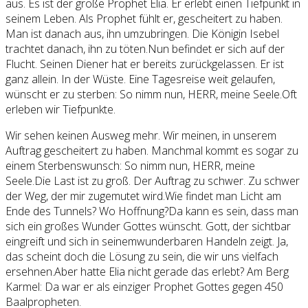
aus. Es ist der große Prophet Elia. Er erlebt einen Tiefpunkt in
seinem Leben. Als Prophet fühlt er, gescheitert zu haben.
Man ist danach aus, ihn umzubringen. Die Königin Isebel
trachtet danach, ihn zu töten.Nun befindet er sich auf der
Flucht. Seinen Diener hat er bereits zurückgelassen. Er ist
ganz allein. In der Wüste. Eine Tagesreise weit gelaufen,
wünscht er zu sterben: So nimm nun, HERR, meine Seele.Oft
erleben wir Tiefpunkte.
Wir sehen keinen Ausweg mehr. Wir meinen, in unserem
Auftrag gescheitert zu haben. Manchmal kommt es sogar zu
einem Sterbenswunsch: So nimm nun, HERR, meine
Seele.Die Last ist zu groß. Der Auftrag zu schwer. Zu schwer
der Weg, der mir zugemutet wird.Wie findet man Licht am
Ende des Tunnels? Wo Hoffnung?Da kann es sein, dass man
sich ein großes Wunder Gottes wünscht. Gott, der sichtbar
eingreift und sich in seinemwunderbaren Handeln zeigt. Ja,
das scheint doch die Lösung zu sein, die wir uns vielfach
ersehnen.Aber hatte Elia nicht gerade das erlebt? Am Berg
Karmel: Da war er als einziger Prophet Gottes gegen 450
Baalpropheten.